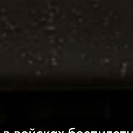
 в войсках беспилот